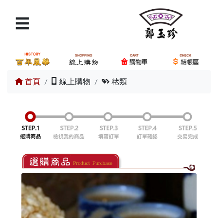
☰
×
請輸入產品關鍵字
搜尋
首頁
線上購物
粩類
商品分類
購物車
我要結帳
交通路線
訂單查詢