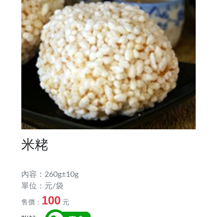
米粩
內容：260g±10g
單位：元/袋
100
售價：
元