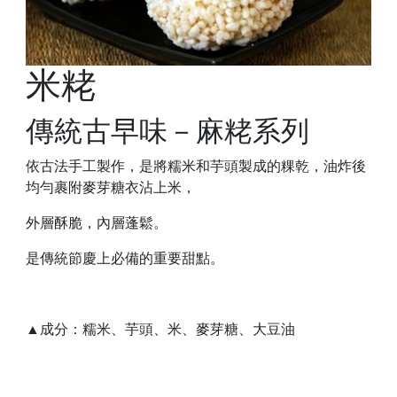
米粩
傳統古早味－麻粩系列
依古法手工製作，是將糯米和芋頭製成的粿乾，油炸後
均勻裹附麥芽糖衣沾上米，
外層酥脆，內層蓬鬆。
是傳統節慶上必備的重要甜點。
▲成分：糯米、芋頭、米、麥芽糖、大豆油