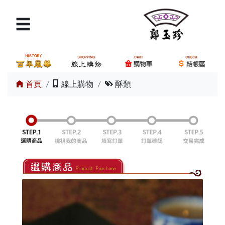
☰
×
請輸入產品關鍵字
搜尋
首頁
線上購物
酥類
商品分類
購物車
我要結帳
交通路線
訂單查詢