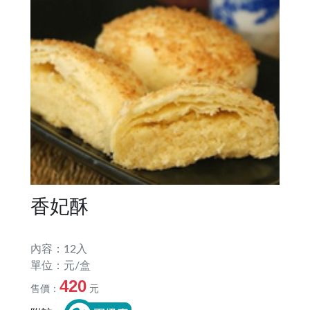
香妃酥
內容：12入
單位：元/盒
420
售價：
元